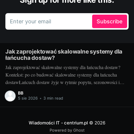
Enter your email
Subscribe
Jak zaprojektować skalowalne systemy dla
łańcucha dostaw?
Jak zaprojektować skalowalne systemy dla łańcucha dostaw?
Kontekst: po co budować skalowalne systemy dla łańcucha
dostawŁańcuch dostaw żyje w rytmie popytu, sezonowości i
nieprzewidzianych zdarzeń. Gdy rośnie liczba zamówień,
BB
kurierów, punktów odbioru i urządzeń IoT, systemy IT muszą
5 sie 2026
•
3 min read
nadążać bez utraty wydajności i jakości. Skalowalność to nie
tylko obsługa większego
Wiadomości IT - centrium.pl
© 2026
Powered by Ghost