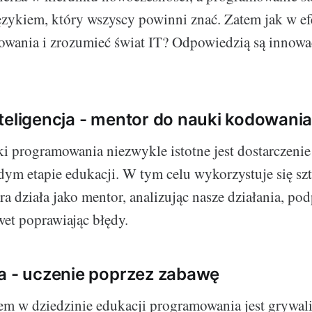
zykiem, który wszyscy powinni znać. Zatem jak w e
owania i zrozumieć świat IT? Odpowiedzią są innow
teligencja - mentor do nauki kodowani
i programowania niezwykle istotne jest dostarczeni
dym etapie edukacji. W tym celu wykorzystuje się sz
óra działa jako mentor, analizując nasze działania, p
wet poprawiając błędy.
a - uczenie poprzez zabawę
m w dziedzinie edukacji programowania jest grywaliz