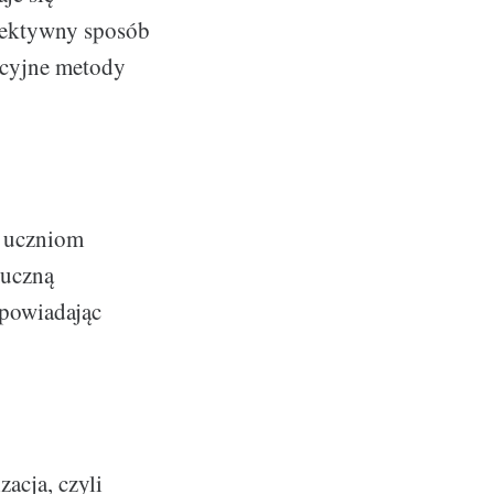
fektywny sposób
acyjne metody
a
e uczniom
tuczną
odpowiadając
acja, czyli