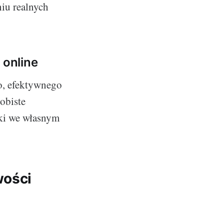
iu realnych
 online
o, efektywnego
obiste
uki we własnym
wości