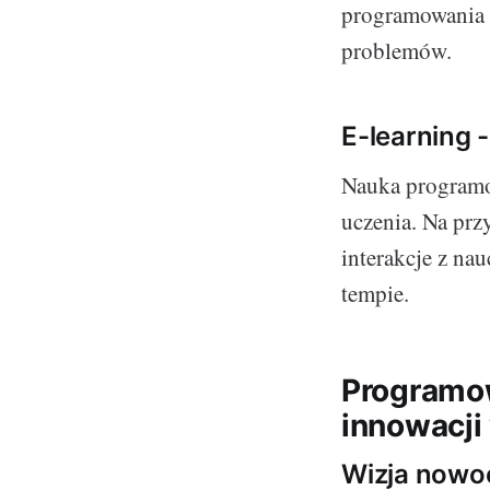
programowania i
problemów.
E-learning 
Nauka programo
uczenia. Na prz
interakcje z na
tempie.
Programow
innowacji
Wizja nowoc