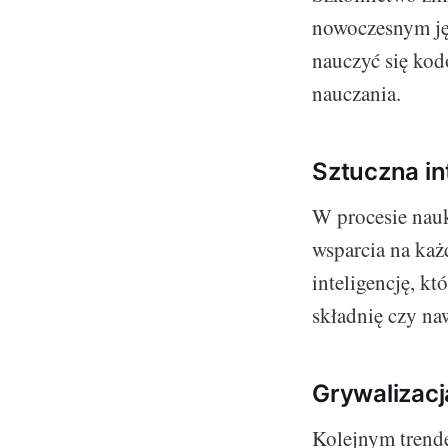
nowoczesnym ję
nauczyć się kod
nauczania.
Sztuczna in
W procesie nauk
wsparcia na każ
inteligencję, kt
składnię czy na
Grywalizacj
Kolejnym trende