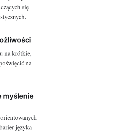
uczących się
stycznych.
ożliwości
u na krótkie,
 poświęcić na
e myślenie
zorientowanych
arier języka