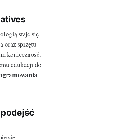
natives
logią staje się
a oraz sprzętu
im konieczność.
emu edukacji do
rogramowania
 podejść
je się