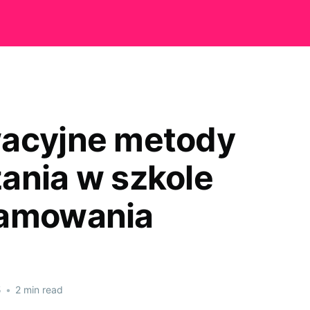
acyjne metody
ania w szkole
ramowania
5
•
2 min read