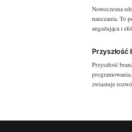
Nowoczesna eduk
nauczania. To p
angażująca i ef
Przyszłość 
Przyszłość bran
programowania. 
zwiastuje rozwój