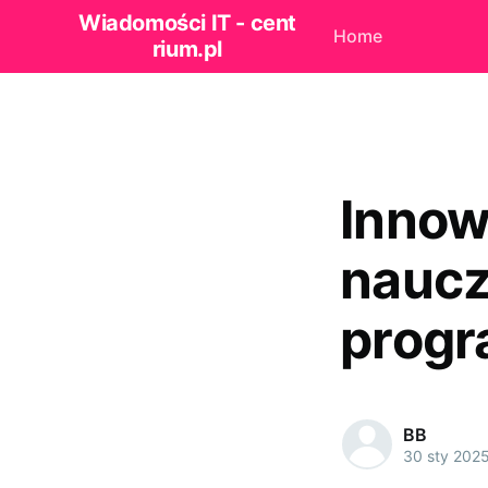
Wiadomości IT - cent
Home
rium.pl
Innow
naucz
prog
BB
30 sty 202