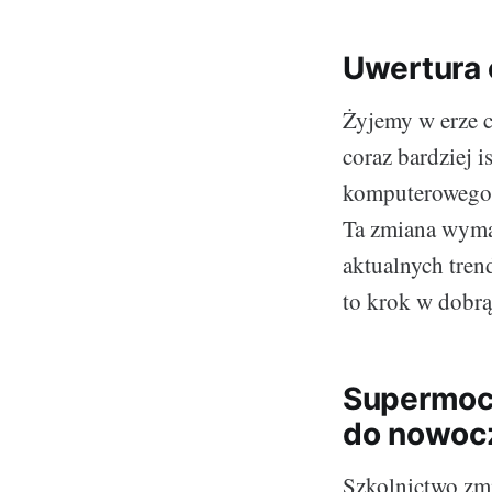
Uwertura c
Żyjemy w erze c
coraz bardziej 
komputerowego t
Ta zmiana wymag
aktualnych tre
to krok w dobrą
Supermoc 
do nowocz
Szkolnictwo zmi