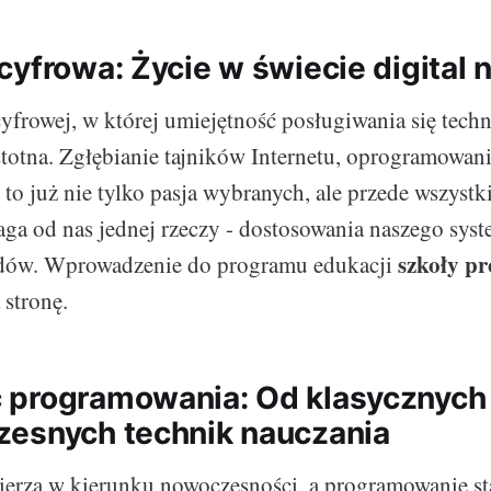
yfrowa: Życie w świecie digital 
yfrowej, w której umiejętność posługiwania się techno
istotna. Zgłębianie tajników Internetu, oprogramowani
o już nie tylko pasja wybranych, ale przede wszystk
a od nas jednej rzeczy - dostosowania naszego syst
szkoły p
ndów. Wprowadzenie do programu edukacji
 stronę.
programowania: Od klasycznych
esnych technik nauczania
erza w kierunku nowoczesności, a programowanie sta