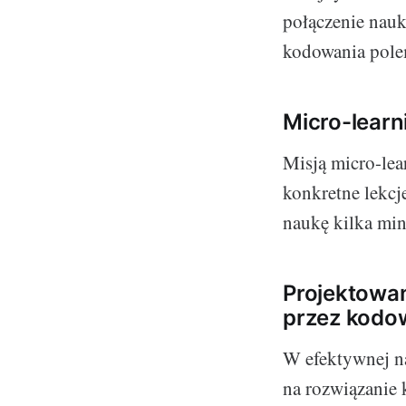
połączenie nauk
kodowania polem
Micro-learn
Misją micro-lea
konkretne lekcj
naukę kilka min
Projektowan
przez kodo
W efektywnej n
na rozwiązanie 