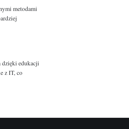
yjnymi metodami
ardziej
 dzięki edukacji
 z IT, co