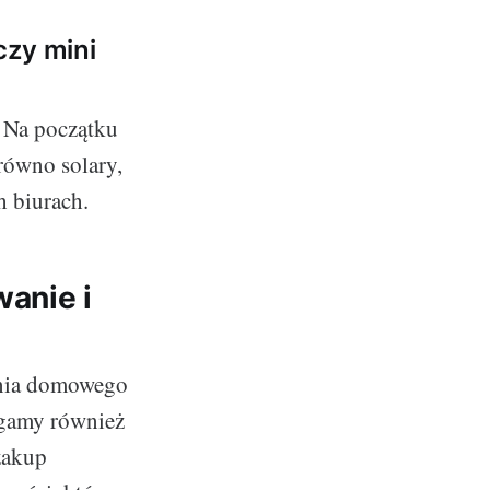
czy mini
 Na początku
równo solary,
h biurach.
anie i
ania domowego
agamy również
zakup