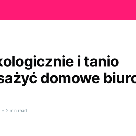
ologicznie i tanio
ażyć domowe biur
•
2 min read