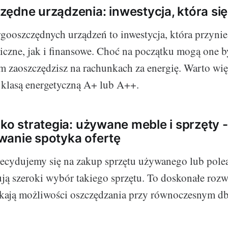
ędne urządzenia: inwestycja, która si
ooszczędnych urządzeń to inwestycja, która przynies
czne, jak i finansowe. Choć na początku mogą one b
em zaoszczędzisz na rachunkach za energię. Warto wi
 klasą energetyczną A+ lub A++.
ako strategia: używane meble i sprzęty 
wanie spotyka ofertę
decydujemy się na zakup sprzętu używanego lub pol
ją szeroki wybór takiego sprzętu. To doskonałe rozw
ukają możliwości oszczędzania przy równoczesnym d