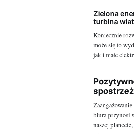
Zielona ene
turbina wia
Koniecznie roz
może się to wyd
jak i małe elek
Pozytywne
spostrzeż
Zaangażowanie 
biura przynosi 
naszej planecie