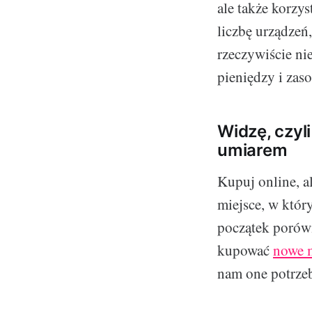
ale także korzys
liczbę urządzeń,
rzeczywiście ni
pieniędzy i zas
Widzę, czyli
umiarem
Kupuj online, al
miejsce, w któr
początek porów
kupować
nowe 
nam one potrze