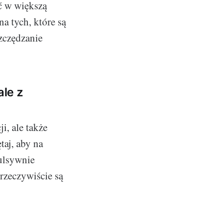
ać w większą
na tych, które są
zczędzanie
ale z
i, ale także
taj, aby na
ulsywnie
 rzeczywiście są