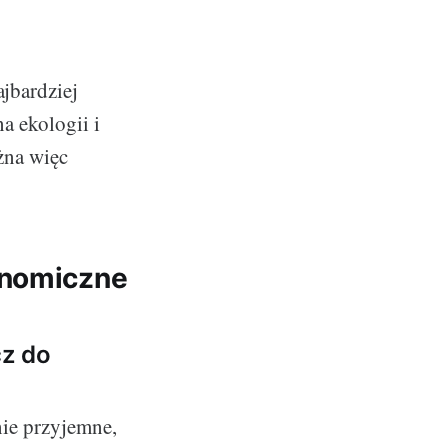
jbardziej
a ekologii i
żna więc
onomiczne
cz do
znie przyjemne,