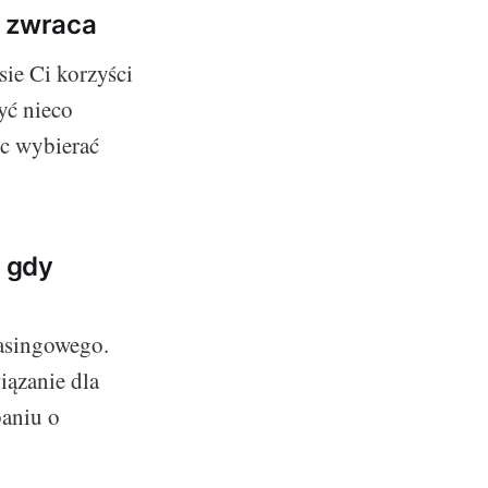
ę zwraca
ie Ci korzyści
yć nieco
ęc wybierać
- gdy
easingowego.
iązanie dla
baniu o