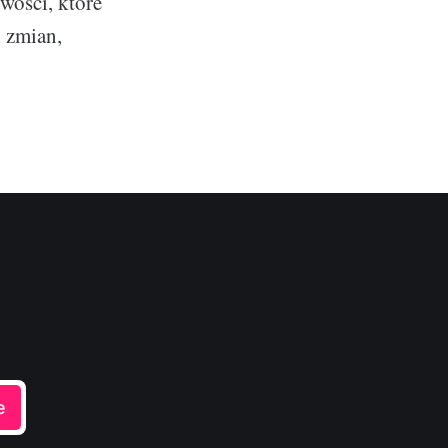
iwości, które
h zmian,
e