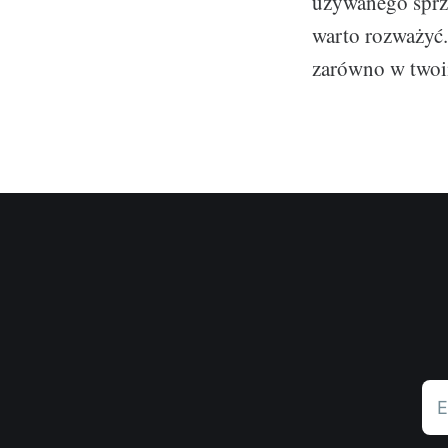
używanego sprzęt
warto rozważyć.
zarówno w twoi
E