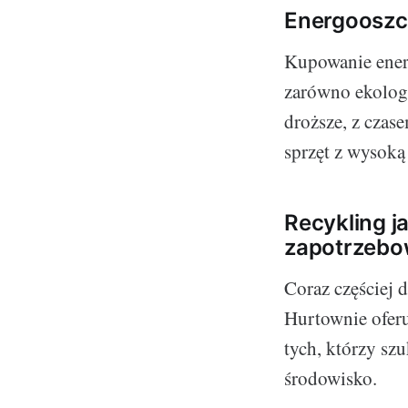
Energooszcz
Kupowanie energ
zarówno ekologi
droższe, z czas
sprzęt z wysoką
Recykling j
zapotrzebo
Coraz częściej 
Hurtownie oferu
tych, którzy sz
środowisko.