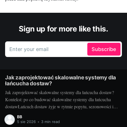
Sign up for more like this.
Enter your email
Subscribe
Jak zaprojektować skalowalne systemy dla
łańcucha dostaw?
Jak zaprojektować skalowalne systemy dla łańcucha dostaw?
Kontekst: po co budować skalowalne systemy dla łańcucha
dostawŁańcuch dostaw żyje w rytmie popytu, sezonowości i
nieprzewidzianych zdarzeń. Gdy rośnie liczba zamówień,
BB
kurierów, punktów odbioru i urządzeń IoT, systemy IT muszą
5 sie 2026
•
3 min read