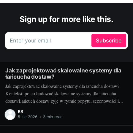
Sign up for more like this.
Enter your email
Subscribe
Jak zaprojektować skalowalne systemy dla
łańcucha dostaw?
Jak zaprojektować skalowalne systemy dla łańcucha dostaw?
Kontekst: po co budować skalowalne systemy dla łańcucha
dostawŁańcuch dostaw żyje w rytmie popytu, sezonowości i
nieprzewidzianych zdarzeń. Gdy rośnie liczba zamówień,
BB
kurierów, punktów odbioru i urządzeń IoT, systemy IT muszą
5 sie 2026
•
3 min read
nadążać bez utraty wydajności i jakości. Skalowalność to nie
tylko obsługa większego