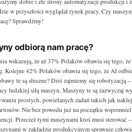
ważymy dobre i złe strony automatyzacji produkcji i 
dzie w przyszłości wyglądał rynek pracy. Czy maszy
pracę? Sprawdźmy!
ny odbiorą nam pracę?
ia wskazują, że aż 37% Polaków obawia się tego, ż
ę. Kolejne 42% Polaków obawia się tego, że AI odbie
obawy te są słuszne? Dziś zajmiemy się robotyzacją – 
acy ludzkiej siłą maszyn. Maszyny te są zazwyczaj 
waniu prostych, powielanych zadań takich jak nakle
kartonów. Nie bez powodu już na początku wspomniel
gencji. Przecież tymi maszynami ktoś musi sterować – 
aszynami w zakładzie produkcyjnym sprawuje człowie