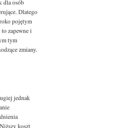
k dla osób
rujące. Dlatego
eroko pojętym
, to zapewne i
łym tym
hodzące zmiany.
ugiej jednak
anie
udnienia
Niższy koszt