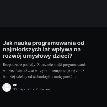
Jak nauka programowania od
najmłodszych lat wpływa na
rozwój umysłowy dzieci?
Rozpoczęcie podróży: Znaczenie nauki programowania
w dzieciństwieŚwiat w szybkim tempie staje się coraz
bardziej zależny od technologii, a umiejętność
programowania staje się nie tylko cenną umiejętnością,
BB
ale i niezbędną umiejętnością do przetrwania i
30 maj 2026
•
2 min read
odniesienia sukcesu w XXI wieku. W tym kontekście,
kodowanie dla dzieci online za darmo to inwestycja w