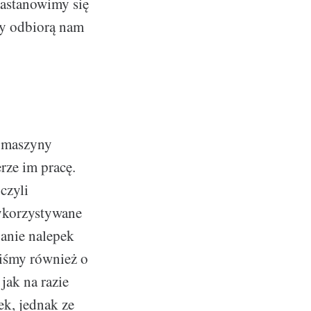
zastanowimy się
ny odbiorą nam
e maszyny
rze im pracę.
czyli
wykorzystywane
janie nalepek
iśmy również o
jak na razie
k, jednak ze