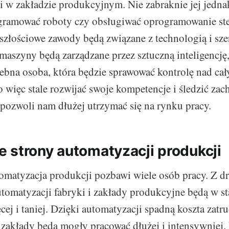
i w zakładzie produkcyjnym. Nie zabraknie jej jedna
gramować roboty czy obsługiwać oprogramowanie ste
yszłościowe zawody będą związane z technologią i sz
 maszyny będą zarządzane przez sztuczną inteligencję
zebna osoba, która będzie sprawować kontrolę nad ca
 więc stale rozwijać swoje kompetencje i śledzić zac
 pozwoli nam dłużej utrzymać się na rynku pracy.
 strony automatyzacji produkcji
omatyzacja produkcji pozbawi wiele osób pracy. Z dr
automatyzacji fabryki i zakłady produkcyjne będą w st
ej i taniej. Dzięki automatyzacji spadną koszta zatr
zakłady będą mogły pracować dłużej i intensywniej. 