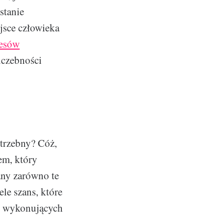
stanie
ejsce człowieka
cesów
iczebności
otrzebny? Cóż,
em, który
any zarówno te
ele szans, które
b, wykonujących