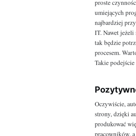
proste czynnośc
umiejących pro
najbardziej prz
IT. Nawet jeżeli
tak będzie potr
procesem. Warto
Takie podejście
Pozytywne
Oczywiście, aut
strony, dzięki 
produkować więc
pracowników, a 