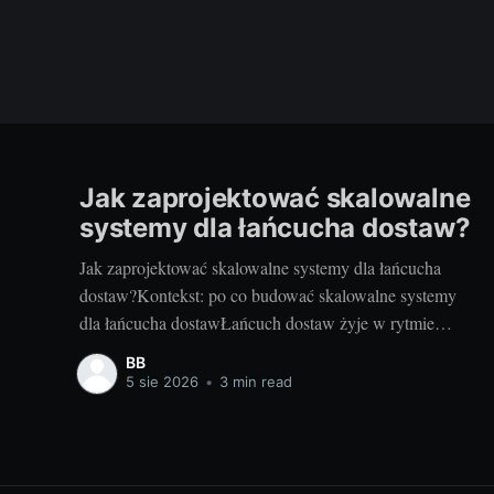
Jak zaprojektować skalowalne
systemy dla łańcucha dostaw?
Jak zaprojektować skalowalne systemy dla łańcucha
dostaw?Kontekst: po co budować skalowalne systemy
dla łańcucha dostawŁańcuch dostaw żyje w rytmie
popytu, sezonowości i nieprzewidzianych zdarzeń. Gdy
BB
rośnie liczba zamówień, kurierów, punktów odbioru i
5 sie 2026
•
3 min read
urządzeń IoT, systemy IT muszą nadążać bez utraty
wydajności i jakości. Skalowalność to nie tylko obsługa
większego