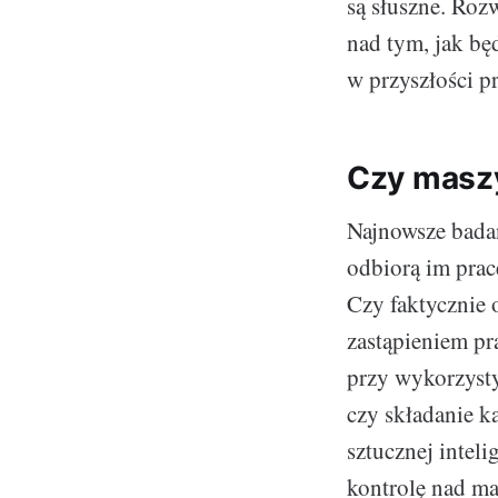
są słuszne. Roz
nad tym, jak bę
w przyszłości 
Czy maszy
Najnowsze badan
odbiorą im prac
Czy faktycznie 
zastąpieniem pr
przy wykorzysty
czy składanie 
sztucznej inteli
kontrolę nad m