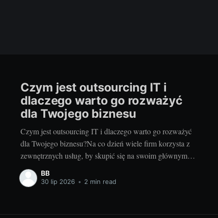
Czym jest outsourcing IT i
dlaczego warto go rozważyć
dla Twojego biznesu
Czym jest outsourcing IT i dlaczego warto go rozważyć
dla Twojego biznesu?Na co dzień wiele firm korzysta z
zewnętrznych usług, by skupić się na swoim głównym
celu biznesowym. Niekiedy proste zadania, jak choćby
BB
serwis komputerowy, mogą wymagać sporych zasobów.
30 lip 2026
•
2 min read
Wtedy na pomoc przychodzi outsourcing IT. Ale czy na
pewno