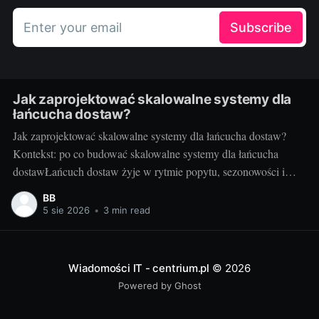
Enter your email
Subscribe
Jak zaprojektować skalowalne systemy dla
łańcucha dostaw?
Jak zaprojektować skalowalne systemy dla łańcucha dostaw?
Kontekst: po co budować skalowalne systemy dla łańcucha
dostawŁańcuch dostaw żyje w rytmie popytu, sezonowości i
nieprzewidzianych zdarzeń. Gdy rośnie liczba zamówień,
BB
kurierów, punktów odbioru i urządzeń IoT, systemy IT muszą
5 sie 2026
•
3 min read
nadążać bez utraty wydajności i jakości. Skalowalność to nie
tylko obsługa większego
Wiadomości IT - centrium.pl
© 2026
Powered by Ghost