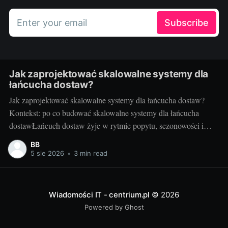
Enter your email
Subscribe
Jak zaprojektować skalowalne systemy dla
łańcucha dostaw?
Jak zaprojektować skalowalne systemy dla łańcucha dostaw?
Kontekst: po co budować skalowalne systemy dla łańcucha
dostawŁańcuch dostaw żyje w rytmie popytu, sezonowości i
nieprzewidzianych zdarzeń. Gdy rośnie liczba zamówień,
BB
kurierów, punktów odbioru i urządzeń IoT, systemy IT muszą
5 sie 2026
•
3 min read
nadążać bez utraty wydajności i jakości. Skalowalność to nie
tylko obsługa większego
Wiadomości IT - centrium.pl
© 2026
Powered by Ghost