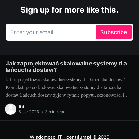
Sign up for more like this.
Enter your email
Subscribe
Jak zaprojektować skalowalne systemy dla
łańcucha dostaw?
Jak zaprojektować skalowalne systemy dla łańcucha dostaw?
Kontekst: po co budować skalowalne systemy dla łańcucha
dostawŁańcuch dostaw żyje w rytmie popytu, sezonowości i
nieprzewidzianych zdarzeń. Gdy rośnie liczba zamówień,
BB
kurierów, punktów odbioru i urządzeń IoT, systemy IT muszą
5 sie 2026
•
3 min read
nadążać bez utraty wydajności i jakości. Skalowalność to nie
tylko obsługa większego
Wiadomości IT - centrium.pl
© 2026