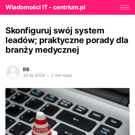
Wiadomości IT - centrium.pl
Skonfiguruj swój system
leadów; praktyczne porady dla
branży medycznej
BB
30 lis 2024
•
2 min read