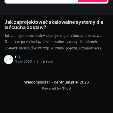
Jak zaprojektować skalowalne systemy dla
łańcucha dostaw?
Jak zaprojektować skalowalne systemy dla łańcucha dostaw?
Kontekst: po co budować skalowalne systemy dla łańcucha
dostawŁańcuch dostaw żyje w rytmie popytu, sezonowości i
nieprzewidzianych zdarzeń. Gdy rośnie liczba zamówień,
BB
kurierów, punktów odbioru i urządzeń IoT, systemy IT muszą
5 sie 2026
•
3 min read
nadążać bez utraty wydajności i jakości. Skalowalność to nie
tylko obsługa większego
Wiadomości IT - centrium.pl
© 2026
Powered by Ghost